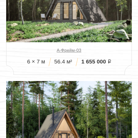
Павильоны
А-Фрейм-03
1 655 000
6 × 7 м
56.4 м²
i