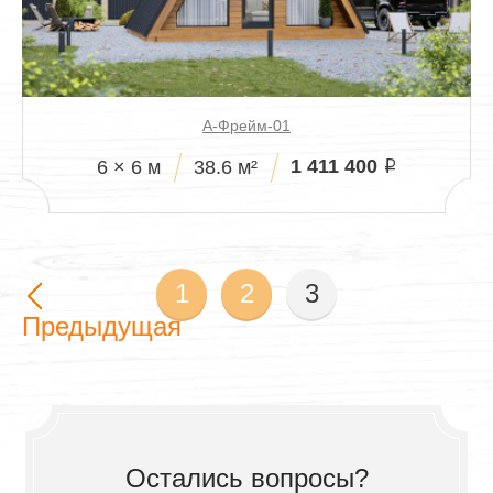
А-Фрейм-01
1 411 400
6 × 6 м
38.6 м²
i
1
2
3
Предыдущая
Остались вопросы?