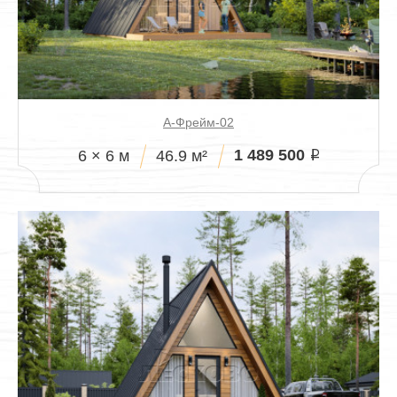
А-Фрейм-02
1 489 500
6 × 6 м
46.9 м²
i