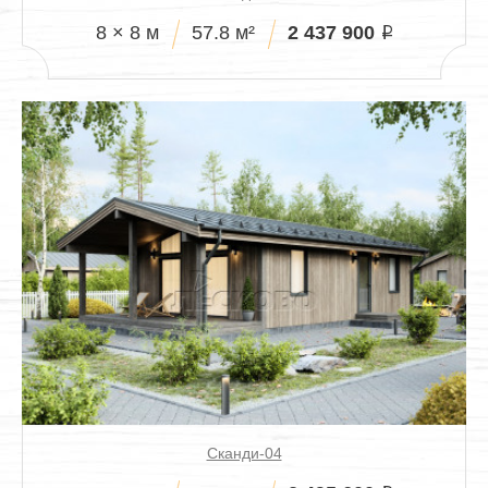
2 437 900
8 × 8 м
57.8 м²
i
Сканди-04