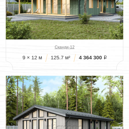
Павильоны
Сканди-12
4 364 300
9 × 12 м
125.7 м²
i