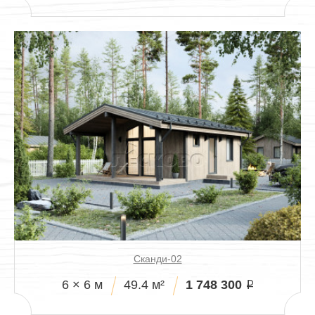
Сканди-02
1 748 300
6 × 6 м
49.4 м²
i