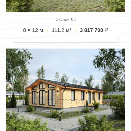
Сканди-08
3 817 700
8 × 12 м
111.2 м²
i