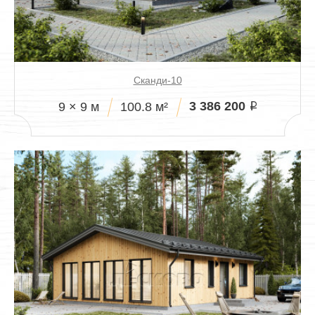
Сканди-10
3 386 200
9 × 9 м
100.8 м²
i