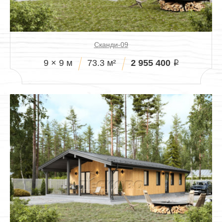
Сканди-09
2 955 400
9 × 9 м
73.3 м²
i