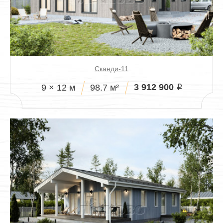
Сканди-11
3 912 900
9 × 12 м
98.7 м²
i