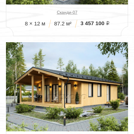
Сканди-07
3 457 100
8 × 12 м
87.2 м²
i