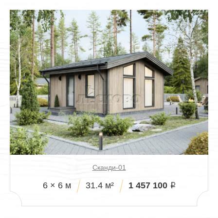
Сканди-01
1 457 100
6 × 6 м
31.4 м²
i