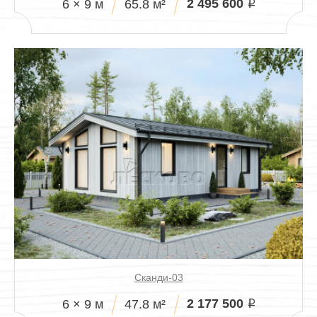
2 495 600
6 × 9 м
65.8 м²
i
Сканди-03
2 177 500
6 × 9 м
47.8 м²
i