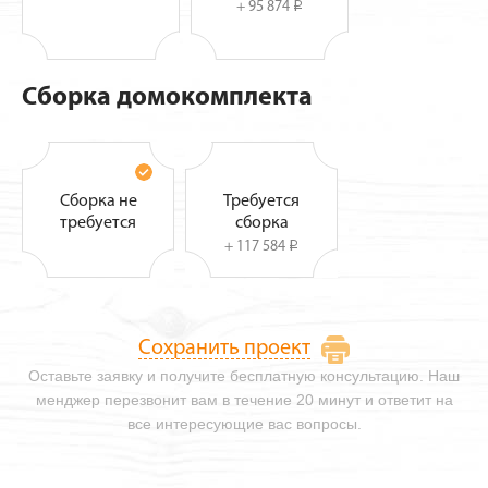
+ 95 874
i
Сборка домокомплекта
Сборка не
Требуется
требуется
сборка
+ 117 584
i
Сохранить проект
Оставьте заявку и получите бесплатную консультацию. Наш
менджер перезвонит вам в течение 20 минут и ответит на
все интересующие вас вопросы.