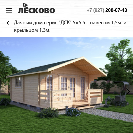
+7 (927)
208-07-43
ИЗ МИНИБРУСА
ДОМА
ТЕХНОЛОГИЯ
О КОМПАНИИ
Дачный дом серия "ДСК" 5×5.5 с навесом 1,5м. и
Дома
Садовые
Технология
О компании
крыльцом 1,3м.
Бани
Дачные
Материалы
Строительство
Беседки
Гостевые
Конструкция
Как заказать
Домики для детей
Сборка дома
Веранды
Фотогалерея
Хоз. блоки
Садовая мебель
Будки для собак
Навесы для машин