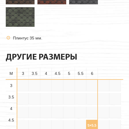
Плинтус 35 мм.
ДРУГИЕ РАЗМЕРЫ
M
3
3.5
4
4.5
5
5.5
6
3.5×
3
3×3
3×3.5
3×4
3×4.5
3×5
3×5.5
3×6
3.5×3
3.5
3.5
3.5×
3.5×
3.5×4
3.5×5
3.5×6
4×3
4×3.5
4×4
4×4.5
4.5
5.5
4
4.5×
4.5×
4.5×
4×5
4×5.5
4×6
4.5×3
4.5×4
4.5×5
3.5
4.5
5.5
4.5
4.5×6
5×3
5×3.5
5×4
5×4.5
5×5
5×5.5
5×6
5.5×3